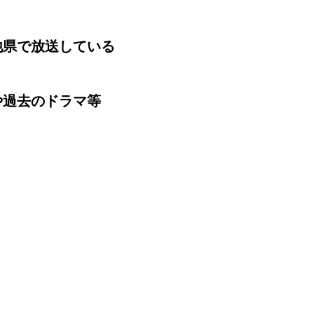
他県で放送している
や過去のドラマ等
！